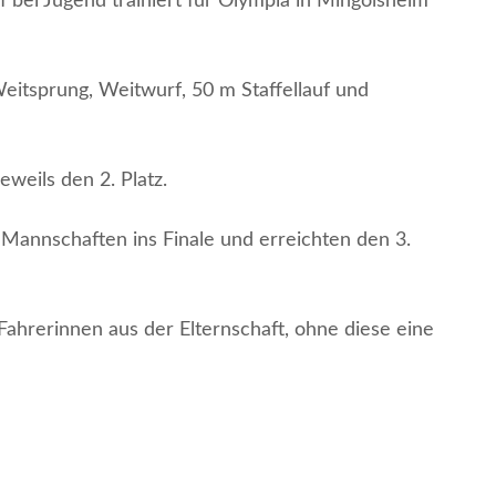
f bei Jugend trainiert für Olympia in Mingolsheim
eitsprung, Weitwurf, 50 m Staffellauf und
weils den 2. Platz.
 Mannschaften ins Finale und erreichten den 3.
Fahrerinnen aus der Elternschaft, ohne diese eine