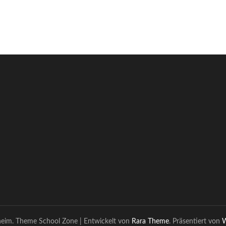
heim. Theme
School Zone | Entwickelt von
Rara Theme
. Präsentiert von
W