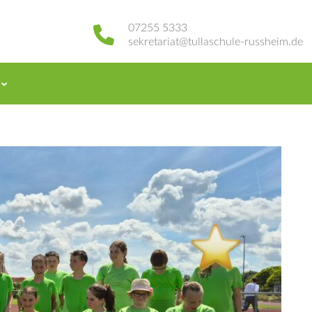
07255 5333
sekretariat@tullaschule-russheim.de