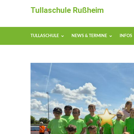
Zum
Tullaschule Rußheim
Inhalt
springen
(Enter
drücken)
TULLASCHULE
NEWS & TERMINE
INFOS