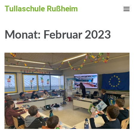
Zum
Tullaschule Rußheim
Inhalt
springen
(Enter
Monat:
Februar 2023
drücken)