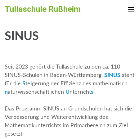
Zum
Tullaschule Rußheim
Inhalt
springen
(Enter
SINUS
drücken)
Seit 2023 gehört die Tullaschule zu den ca. 110
SINUS-Schulen in Baden-Württemberg.
SINUS
steht
für die
S
te
i
gerung der Effizienz des mathematisch
n
aturwissenschaftlichen
U
nterricht
s
.
Das Programm SINUS an Grundschulen hat sich die
Verbesserung und Weiterentwicklung des
Mathematikunterrichts im Primarbereich zum Ziel
gesetzt.