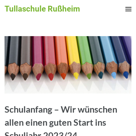
Zum
Tullaschule Rußheim
Inhalt
springen
(Enter
drücken)
Schulanfang – Wir wünschen
allen einen guten Start ins
Schuljahr 2023/24