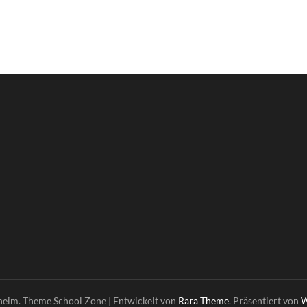
heim. Theme
School Zone | Entwickelt von
Rara Theme
. Präsentiert von
W