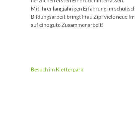
herzlichen ersten Eindruck hinterlassen.
Mit ihrer langjährigen Erfahrung im schulis
Bildungsarbeit bringt Frau Zipf viele neue Im
auf eine gute Zusammenarbeit!
Beitragsnavigation
Besuch im Kletterpark