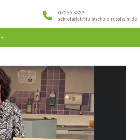
07255 5333
sekretariat@tullaschule-russheim.de