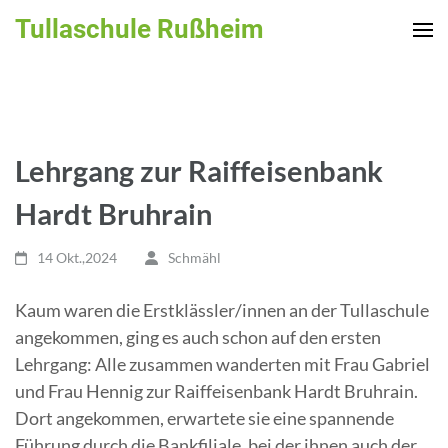
Zum
Tullaschule Rußheim
Inhalt
springen
(Enter
drücken)
Lehrgang zur Raiffeisenbank
Hardt Bruhrain
14 Okt.,2024
Schmähl
Kaum waren die Erstklässler/innen an der Tullaschule
angekommen, ging es auch schon auf den ersten
Lehrgang: Alle zusammen wanderten mit Frau Gabriel
und Frau Hennig zur Raiffeisenbank Hardt Bruhrain.
Dort angekommen, erwartete sie eine spannende
Führung durch die Bankfiliale, bei der ihnen auch der