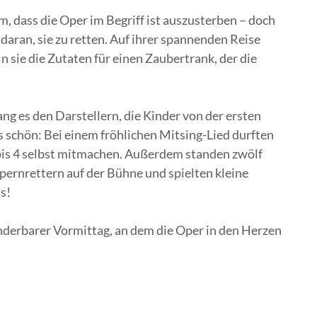
, dass die Oper im Begriff ist auszusterben – doch
daran, sie zu retten. Auf ihrer spannenden Reise
sie die Zutaten für einen Zaubertrank, der die
g es den Darstellern, die Kinder von der ersten
s schön: Bei einem fröhlichen Mitsing-Lied durften
 bis 4 selbst mitmachen. Außerdem standen zwölf
ernrettern auf der Bühne und spielten kleine
s!
underbarer Vormittag, an dem die Oper in den Herzen