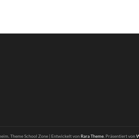
heim. Theme
School Zone | Entwickelt von
Rara Theme
. Präsentiert von
W