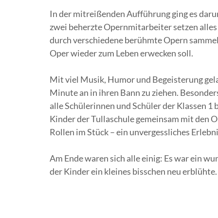
In der mitreißenden Aufführung ging es darum
zwei beherzte Opernmitarbeiter setzen alles 
durch verschiedene berühmte Opern sammeln 
Oper wieder zum Leben erwecken soll.
Mit viel Musik, Humor und Begeisterung gelan
Minute an in ihren Bann zu ziehen. Besonder
alle Schülerinnen und Schüler der Klassen 1
Kinder der Tullaschule gemeinsam mit den Op
Rollen im Stück – ein unvergessliches Erlebni
Am Ende waren sich alle einig: Es war ein w
der Kinder ein kleines bisschen neu erblühte.