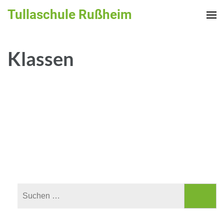
Zum
Tullaschule Rußheim
Inhalt
springen
(Enter
Klassen
drücken)
Suchen
nach: